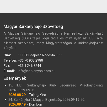
Magyar Sárkányhajó Szövetség
A Magyar Sárkányhajó Szövetség a Nemzetközi Sárkányhajó
Szövetség (IDBF) teljes jogú tagja és mint ilyen az IDBF által
elismert szervezet, mely Magyarországon a sárkányhajózást
irányítja.
Cím:
1118 Budapest, Rodostó u. 11.
Telefon:
+36 70 903 2988
Fax:
+36 1 246 3244
E-mail:
info@sarkanyhajozas.hu
Események
15. IDBF Sárkányhajó Klub Legénység Világbajnokság,
2026.08.29-09.06.
2026.08.29.
- Tajpej, Kína
24. Sárkányhajó Magyar Bajnokság, 2026.09.19-20.
2026.09.19.
- Dombori