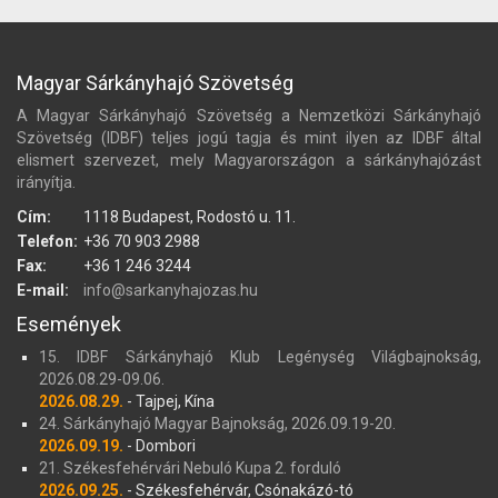
Magyar Sárkányhajó Szövetség
A Magyar Sárkányhajó Szövetség a Nemzetközi Sárkányhajó
Szövetség (IDBF) teljes jogú tagja és mint ilyen az IDBF által
elismert szervezet, mely Magyarországon a sárkányhajózást
irányítja.
Cím:
1118 Budapest, Rodostó u. 11.
Telefon:
+36 70 903 2988
Fax:
+36 1 246 3244
E-mail:
info@sarkanyhajozas.hu
Események
15. IDBF Sárkányhajó Klub Legénység Világbajnokság,
2026.08.29-09.06.
2026.08.29.
- Tajpej, Kína
24. Sárkányhajó Magyar Bajnokság, 2026.09.19-20.
2026.09.19.
- Dombori
21. Székesfehérvári Nebuló Kupa 2. forduló
2026.09.25.
- Székesfehérvár, Csónakázó-tó