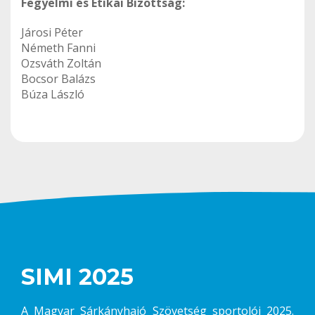
Fegyelmi és Etikai Bizottság:
Járosi Péter
Németh Fanni
Ozsváth Zoltán
Bocsor Balázs
Búza László
SIMI 2025
A Magyar Sárkányhajó Szövetség sportolói 2025.