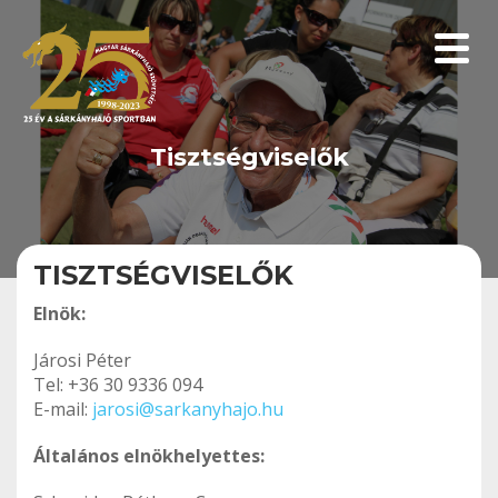
Menüp
Tisztségviselők
TISZTSÉGVISELŐK
Elnök:
Járosi Péter
Tel: +36 30 9336 094
E-mail:
jarosi@sarkanyhajo.hu
Általános elnökhelyettes: