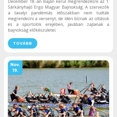
December 18.-án Baján kerül megrendezésre az 1.
Sárkányhajó Ergo Magyar Bajnokság. A szervezők
a tavalyi pandémiás időszakban nem tudták
megrendezni a versenyt, de idén bíznak az oltások
és a sportolók erejében, javában zajlanak a
bajnokság előkészületei.
TOVÁBB
Nov.
19.