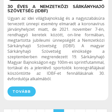
30 ÉVES A NEMZETKÖZI SÁRKÁNYHAJÓ
SZÖVETSÉG (IDBF)
Ugyan az idei világbajnokság és a nagyszabásúra
tervezett ünnepi esemény elmaradt a koronavírus
járványhelyzet miatt, de 2021. november 7-én,
rendhagyó keretek között, on-line formában,
megtartotta jubileumi ünnepségét a Nemzetközi
Sárkányhajó Szövetség (IDBF). A magyar
Sárkányhajó Szövetség elnöksége a
szeptemberben megrendezett 19. Sárkányhajó
Magyar Bajnokságon egy 100m-es sprintfutammal,
tortával és a jelenlévő sportolók koreográfiájával
köszöntötte az IDBF-et fennállásának 30.
évfordulója alkalmából.
TOVÁBB