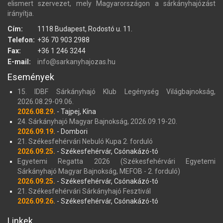
elismert szervezet, mely Magyarországon a sárkányhajózást
irányítja.
Cím:
1118 Budapest, Rodostó u. 11.
Telefon:
+36 70 903 2988
Fax:
+36 1 246 3244
E-mail:
info@sarkanyhajozas.hu
Események
15. IDBF Sárkányhajó Klub Legénység Világbajnokság,
2026.08.29-09.06.
2026.08.29.
- Tajpej, Kína
24. Sárkányhajó Magyar Bajnokság, 2026.09.19-20.
2026.09.19.
- Dombori
21. Székesfehérvári Nebuló Kupa 2. forduló
2026.09.25.
- Székesfehérvár, Csónakázó-tó
Egyetemi Regatta 2026 (Székesfehérvári Egyetemi
Sárkányhajó Magyar Bajnokság, MEFOB - 2. forduló)
2026.09.25.
- Székesfehérvár, Csónakázó-tó
21. Székesfehérvári Sárkányhajó Fesztivál
2026.09.26.
- Székesfehérvár, Csónakázó-tó
Linkek