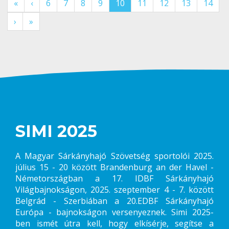
«
‹
6
7
8
9
10
11
12
13
14
›
»
SIMI 2025
A Magyar Sárkányhajó Szövetség sportolói 2025.
július 15 - 20 között Brandenburg an der Havel -
Németországban a 17. IDBF Sárkányhajó
Világbajnokságon, 2025. szeptember 4 - 7. között
Belgrád - Szerbiában a 20.EDBF Sárkányhajó
Európa - bajnokságon versenyeznek. Simi 2025-
ben ismét útra kell, hogy elkísérje, segítse a