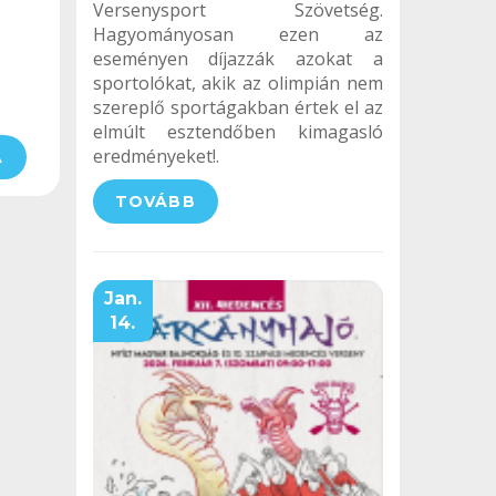
Versenysport Szövetség.
Hagyományosan ezen az
eseményen díjazzák azokat a
sportolókat, akik az olimpián nem
szereplő sportágakban értek el az
elmúlt esztendőben kimagasló
eredményeket!.
A
TOVÁBB
Jan.
14.