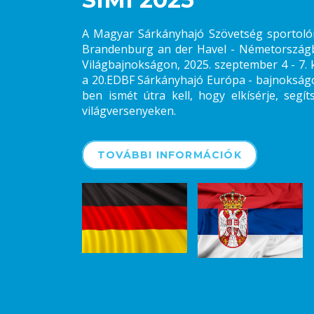
A Magyar Sárkányhajó Szövetség sportolói 
Brandenburg an der Havel - Németországb
Világbajnokságon, 2025. szeptember 4 - 7. 
a 20.EDBF Sárkányhajó Európa - bajnokságo
ben ismét útra kell, hogy elkísérje, segí
világversenyeken.
TOVÁBBI INFORMÁCIÓK