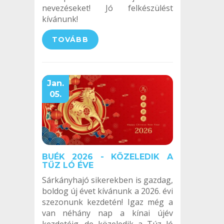
nevezéseket! Jó felkészülést
kívánunk!
TOVÁBB
Jan.
05.
BUÉK 2026 - KÖZELEDIK A
TŰZ LÓ ÉVE
Sárkányhajó sikerekben is gazdag,
boldog új évet kívánunk a 2026. évi
szezonunk kezdetén! Igaz még a
van néhány nap a kínai újév