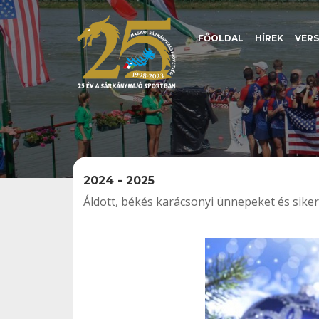
FŐOLDAL
HÍREK
VER
2024 - 2025
Áldott, békés karácsonyi ünnepeket és sike