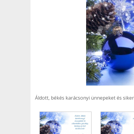
Áldott, békés karácsonyi ünnepeket és sike